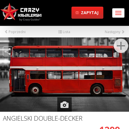
ZAPYTAJ
Menu
Poprzedni
Lista
Następny
ANGIELSKI DOUBLE-DECKER