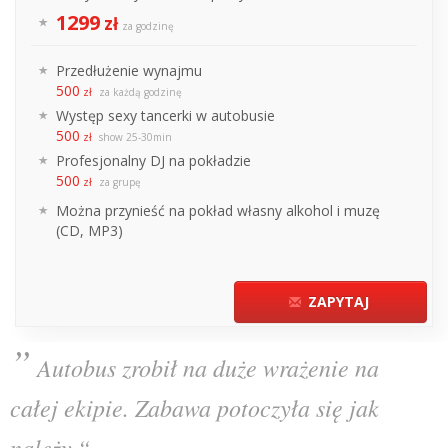
1299
zł
za godzinę
Przedłużenie wynajmu
500
zł
za każdą godzinę
Występ sexy tancerki w autobusie
500
zł
show 25-30min
Profesjonalny DJ na pokładzie
500
zł
za grupę
Można przynieść na pokład własny alkohol i muzę
(CD, MP3)
ZAPYTAJ
”
Autobus zrobił na duże wrażenie na
całej ekipie. Zabawa potoczyła się jak
należy.“